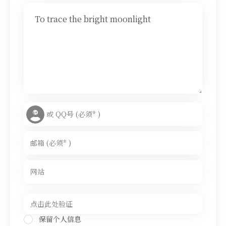
To trace the bright moonlight
保留个人信息