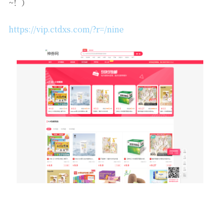
~！）
https://vip.ctdxs.com/?r=/nine