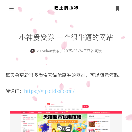
登录
首页
小神爱发券-一个很牛逼的网站
全部文章
xiaoshen
发布于 2025-09-24 727 次阅读
这是小神的第一篇文章
友の联
关于我
每天会更新很多淘宝天猫优惠券的网站，可以随意领取。
淘宝天猫领优惠券
传送门：
https://vip.ctdxs.com/
吃土的小神